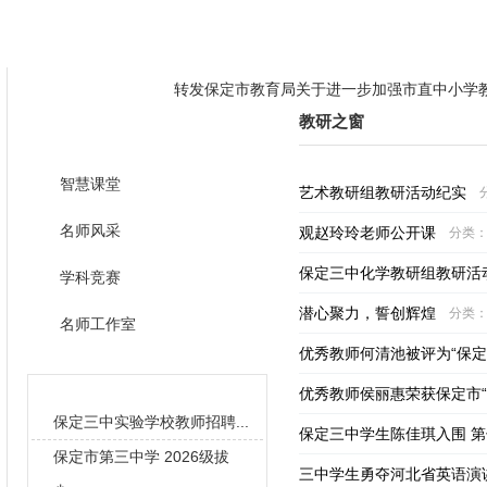
学校概况
全景三中
教学管理
教研之窗
德育天地
转发保定市教育局关于进一步加强市直中小学
教研之窗
教研之窗
转发关于开展有偿补课整治省级督查的通知
三中学子勇夺冠军和季军，独占"省一"人数三
智慧课堂
艺术教研组教研活动纪实
转发保定市教育局关于进一步加强市直中小学
名师风采
观赵玲玲老师公开课
分类
转发关于开展有偿补课整治省级督查的通知
保定三中化学教研组教研活
学科竞赛
三中学子勇夺冠军和季军，独占"省一"人数三
潜心聚力，誓创辉煌
分类
名师工作室
优秀教师何清池被评为“保定
校园新闻
优秀教师侯丽惠荣获保定市“
保定三中实验学校教师招聘...
保定三中学生陈佳琪入围 
保定市第三中学 2026级拔
三中学生勇夺河北省英语演