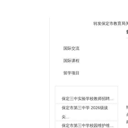
学校概况
全景三中
教学管理
转发保定市教育局
国际教育
转发关于开展有偿
三中学子勇夺冠军和
国际交流
转发保定市教育局
国际课程
转发关于开展有偿
留学项目
三中学子勇夺冠军和
校园新闻
保定三中实验学校教师招聘...
保定市第三中学 2026级拔
尖...
保定市第三中学校园维护维...