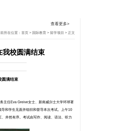
桃李芬芳
招生专栏
实验学校
查看更多>
当前所在位置：
首页
>
国际教育
>
留学项目
> 正文
在我校圆满结束
校圆满结束
务主任Eva Greive女士、新南威尔士大学环球署
校领导和学生见面并组织和督导本次考试。上午10
公正、井然有序。考试由写作、阅读、语法、听力