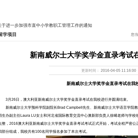
教研之窗
德育天地
国际教育
学生园地
党团建设
关于进一步加强市直中小学教职工管理工作的通知
留学项目
您
补课整治省级督查的通知
季军，独占"省一"人数三分之一强
新南威尔士大学奖学金直录考试
关于进一步加强市直中小学教职工管理工作的通知
更新时间：
2016-04-05 11:16:00
补课整治省级督查的通知
新南威尔士大学奖学金直录考试在我
季军，独占"省一"人数三分之一强
3月26日，澳大利亚新南威尔士大学奖学金直录考试在我校进行并圆满结束。
新南威尔士大学预科学院副院长Brad Campbell先生、新南威尔士大学语言学院教
招生办副主任Laura LU女士和河北省国际教育交流中心澳新部负责人徐晞老师与学
点整，2016澳大利亚新南威尔士大学奖学金直录考试考试正式开始，考试全程严密
四部分组成，我校共有100名同学报名参加了本次考试。