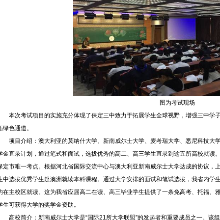
图为考试现场
本次考试项目的实施充分体现了保定三中致力于拓展学生全球视野，增强三中学
拓绿色通道。
项目介绍：澳大利亚的莫纳什大学、新南威尔士大学、麦考瑞大学、悉尼科技大
学金直录计划，通过笔式和面试，选拔优秀的高二、高三学生直录到这五所高校就读
保定市唯一考点。根据河北省国际交流中心与澳大利亚新南威尔士大学达成的协议，上
生中选拔优秀学生赴澳洲就读本科课程。通过大学安排的面试和笔试选拔，我省内学
均在主校区就读。这为我省应届高二在读、高三毕业学生提供了一条免高考、托福、
学生可获得大学的奖学金资助。
高校简介：新南威尔士大学是“国际21所大学联盟”的发起者和重要成员之一。该组