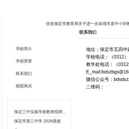
学校概况
全景三中
教学管理
教研之窗
德育天地
转发保定市教育局关于进一步加强市直中小学
联系我们
学校概况
转发关于开展有偿补课整治省级督查的通知
三中学子勇夺冠军和季军，独占"省一"人数三
学校简介
地址：保定市五四中路
转发保定市教育局关于进一步加强市直中小学
学校电话：（0312）5
学校荣誉
教学处电话：（0312）
转发关于开展有偿补课整治省级督查的通知
E_mail:bdszbgs@16
联系我们
三中学子勇夺冠军和季军，独占"省一"人数三
微信公众号：bdsdsz
校园风光
二维码：
校园新闻
保定三中实验学校教师招聘...
保定市第三中学 2026级拔