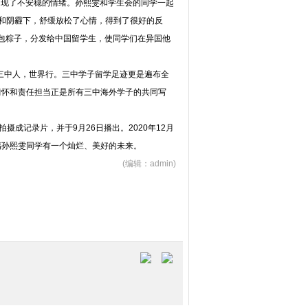
出现了不安稳的情绪。孙熙雯和学生会的同学一起
力和阴霾下，舒缓放松了心情，得到了很好的反
多包粽子，分发给中国留学生，使同学们在异国他
三中人，世界行。
三中学子留学足迹更是遍布全
情怀和责任担当正是所有三中海外学子的共同写
拍摄成记录片，并于9月26日播出。2020
年
12月
福孙熙雯同学有一个灿烂、美好的未来。
(编辑：admin)