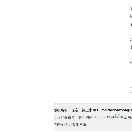
版权所有：保定市第三中学 E_mail:bdsanzhong2
工信部备案号：冀ICP备05030523号-1
冀公网安
网站制作：[友乐网络]