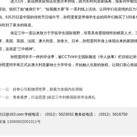
进入
5月，新冠肺炎疫情还在墨尔本持续，因为长时间居家隔离，很多同学都
筹划、组织了如“健身打卡”、“短视频大赛”等 一系列线上活动。让同学们在疫情的压
响。6月25日是中国的传统节日端午节，孙熙雯更是带领学生会的同学们购买了100
乡吃到了家乡的味道。
保定三中一直以来致力于开拓学生国际视野，培育具有爱国情怀的精英人才。
球，美国、英国、法国、澳大利亚、加拿大、日本
…孙熙雯同学
身上体现出来的家国
照，这就是
“三中精神”。
孙熙雯同学不一样的毕业季，被
CCTV4中文国际频道《华人故事》栏目组记录
孙熙雯同学将正式从澳大利亚蒙纳士大学毕业，开始她人生新的旅程。让我们衷心祝
上一篇：
好奇心引航物理世界，探索力发掘内在潜能
下一篇：
青春逐梦，行远思恩 |保定三中剑桥国际班毕业典礼
012@163.com 学校电话：（0312）5023032 教务处电话：（0312）5016750
备 13060602001011号