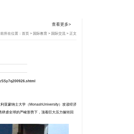
桃李芬芳
招生专栏
实验学校
查看更多>
当前所在位置：
首页
>
国际教育
>
国际交流
> 正文
AySSy7q200926.shtml
大利亚蒙纳士大学（
MonashUniversity）攻读经济
疫情肆虐全球的严峻形势下，顶着巨大压力辗转回