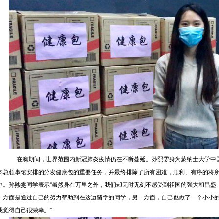
在澳期间，世界范围内新冠肺炎疫情仍在不断蔓延。孙熙雯身为蒙纳士大学中
本总领事馆安排的分发健康包的重要任务，并最终排除了所有困难，顺利、有序的将
中。孙熙雯同学表示“虽然身在万里之外，我们却无时无刻不感受到祖国的强大和昌盛
一方面是通过自己的努力帮助到在这边留学的同学，另一方面，自己也做了一个小小
我觉得自己很荣幸。”