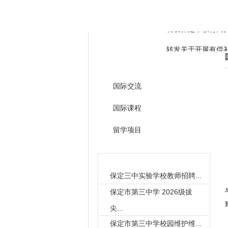
学校概况
全景三中
教学管理
转发保定市教育局
转发关于开展有偿
国际教育
三中学子勇夺冠军和
转发保定市教育局
国际交流
转发关于开展有偿
国际课程
三中学子勇夺冠军和
留学项目
校园新闻
保定三中实验学校教师招聘...
保定市第三中学 2026级拔
尖...
保定市第三中学校园维护维...