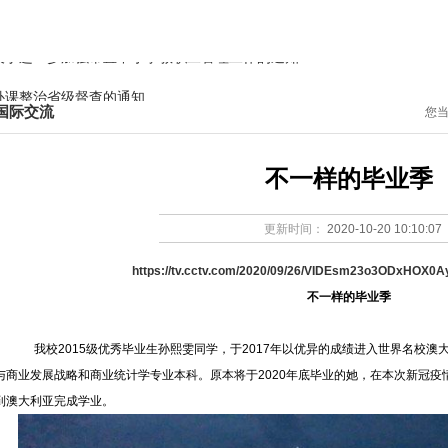
教研之窗
德育天地
国际教育
学生园地
党团建设
关于进一步加强市直中小学教职工管理工作的通知
补课整治省级督查的通知
国际交流
您
季军，独占"省一"人数三分之一强
关于进一步加强市直中小学教职工管理工作的通知
不一样的毕业季
补课整治省级督查的通知
更新时间：
2020-10-20 10:10:07
季军，独占"省一"人数三分之一强
https://tv.cctv.com/2020/09/26/VIDEsm23o3ODxHOX0
不一样的毕业季
我校
2015级优秀毕业生孙熙雯同学，于2017
年以优异的成绩进入世界名校澳
与商业发展战略和商业统计学专业本科。原本将于2020年底毕业的她，在本次新冠
到澳大利亚完成学业。