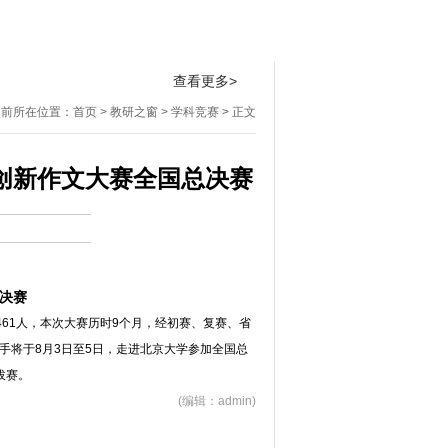
桃李芬芳
招生专栏
实验学校
查看更多>
当前所在位置：
首页
>
教研之窗
>
学科竞赛
> 正文
创新作文大赛全国总决赛
决赛
3461人，本次大赛历时9个月，经初赛、复赛、省
手将于8月3日至5日，走进北京大学参加全国总
拔赛。
(编辑：admin)