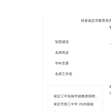
学校概况
全景三中
教学管理
转发保定市教育局
教研之窗
转发关于开展有偿
三中学子勇夺冠军和
智慧课堂
转发保定市教育局
名师风采
转发关于开展有偿
学科竞赛
三中学子勇夺冠军和
名师工作室
校园新闻
保定三中实验学校教师招聘...
保定市第三中学 2026级拔