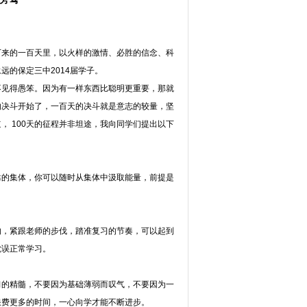
下来的一百天里，以火样的激情、必胜的信念、科
的保定三中2014届学子。
不见得愚笨。因为有一样东西比聪明更重要，那就
的决斗开始了，一百天的决斗就是意志的较量，坚
， 100天的征程并非坦途，我向同学们提出以下
靠的集体，你可以随时从集体中汲取能量，前提是
的，紧跟老师的步伐，踏准复习的节奏，可以起到
耽误正常学习。
习的精髓，不要因为基础薄弱而叹气，不要因为一
浪费更多的时间，一心向学才能不断进步。