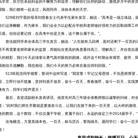
虽辛苦，吹尽狂杀始到金的不懈努力和追求；理解你们压抑的躁动，激情岁月中的舍
艰险，我们都将一起走过，风雨同舟，涂抹未来的天空。
529班刘宇晨的母亲刘惜春女士代表学生家长发言，她说：“高考是一场立体战，
你们运筹帷幄，作为家长，我们会全力以赴配合学校和老师做好强有力的后勤保障工
后盾。但你还要记得，在高考中你是主角，这个舞台属于你。”。
曾佳妮同学表全体高三学生发言，她说：“人生能有几回搏，面对还剩下一百页的
经不再需要老师和家长的监督，而能站在更高的角度看待高三、理解高三，并自觉自
天的精彩，我们今天必须拿出勇气面对眼前的困难。或许这个时期会有艰苦、疲劳，
我相信天道酬勤，我也相信，我们今天的努力必将在最后得到回报。”
513班苑浩同学领誓，誓词中这样写道：“我宣誓！牢记父母恩情，不负恩师厚望
缩，立即行动不犹豫，坚持到底不放弃，奋斗一百天，青春激昂，奋斗一百天，实现梦
锵有力，同学们喧声震天！
最后，袁迎戌副校长发表讲话。他首先对高三年级全体教师致以诚挚的问候，对
道：“此时我们师生齐聚就是要激发斗志，让我们在接下来的一百天里，以火样的激情
考的辉煌，这个辉煌，不仅仅属于学校，更属于你们，永远的保定三中2014届学子。”
沧海横流，方显英雄本色。一百天，秣马厉兵，誓闯雄关。愿同学们：奋斗一百天
煌！
袁迎戌副校长：拼搏百日，心无