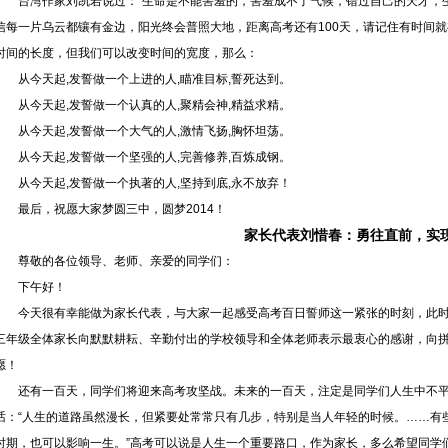
台湾作家刘凯若说过：“生命是不能害羞的，害羞成不了气候，错过自己的天才，
信每一片乌云都镶有金边，阳光终会普照大地，距离高考还有100天，请记住有时间就
时间的长度，但我们可以改变时间的宽度，那么：
从今天起,发誓做一个上进的人,瞄准目标,誓死达到。
从今天起,发誓做一个认真的人,聚精会神,精益求精。
从今天起,发誓做一个大气的人,激情飞扬,胸怀坦荡。
从今天起,发誓做一个坚强的人,完善修养,百炼成钢。
从今天起,发誓做一个执著的人,坚持到底,永不放弃！
最后，祝愿大家梦圆三中，圆梦2014！
家长代表刘惜春：勇往直前，实
尊敬的各位领导、老师、亲爱的同学们：
下午好！
今天很有幸能做为家长代表，与大家一起感受高考百日誓师这一紧张的时刻，此
三年级全体家长向默默耕耘、辛勤付出的学校领导和全体老师表示最衷心的感谢，向
愿！
还有一百天，同学们将迎来高考攻坚战。未来的一百天，注定是同学们人生中不
话：“人生的道路虽然漫长，但紧要处常常只有几步，特别是当人年轻的时候。……有
时期，也可以影响一生。”高考可以说是人生一个重要路口，作为家长，多么希望同学