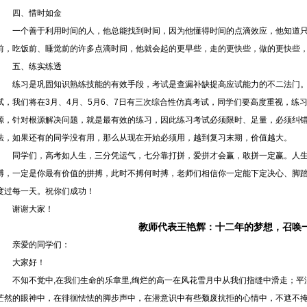
四、惜时如金
一个善于利用时间的人，他总能找到时间，因为他懂得时间的点滴效应，他知道
前，吃饭前、睡觉前的许多点滴时间，他就会起的更早些，走的更快些，做的更快些
五、练实练透
练习是巩固知识熟练技能的有效手段，考试是查漏补缺提高应试能力的不二法门
试，我们将在3月、4月、5月6、7日有三次综合性仿真考试，同学们要高度重视，练
源，针对根源解决问题，就是最有效的练习，因此练习考试必须限时、足量，必须纠
法，如果还有的同学没有用，那么从现在开始必须用，越到复习末期，价值越大。
同学们，高考如人生，三分凭运气，七分靠打拼，爱拼才会赢，敢拼一定赢。人
搏，一定是你最有价值的拼搏，此时不搏何时搏，老师们相信你一定能下定决心、脚
度过每一天。祝你们成功！
谢谢大家！
教师代表王艳辉：十二年的梦想，召唤
亲爱的同学们：
大家好！
不知不觉中,在我们生命的乐章里,绚烂的高一在风花雪月中从我们指缝中滑走；
茫然的眼神中，在徘徊怯怯的脚步声中，在潜意识中有些颓废抗拒的心情中，不遮不