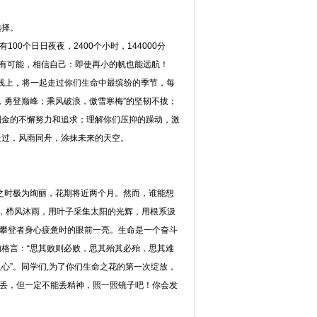
选择。
0个日日夜夜，2400个小时，144000分
皆有可能，相信自己：即使再小的帆也能远航！
跑线上，将一起走过你们生命中最缤纷的季节，每
，勇登巅峰；乘风破浪，傲雪寒梅”的坚韧不拔；
到金的不懈努力和追求；理解你们压抑的躁动，激
走过，风雨同舟，涂抹未来的天空。
开之时极为绚丽，花期将近两个月。然而，谁能想
上，栉风沐雨，用叶子采集太阳的光辉，用根系汲
着攀登者身心疲惫时的眼前一亮。生命是一个奋斗
格言：“思其败则必败，思其殆其必殆，思其难
心”。同学们,为了你们生命之花的第一次绽放，
可以丢，但一定不能丢精神，照一照镜子吧！你会发