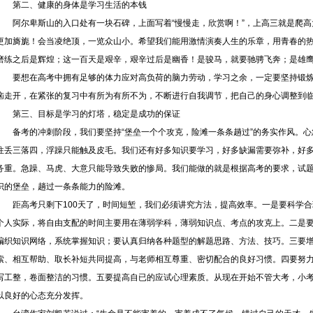
第二、健康的身体是学习生活的本钱
阿尔卑斯山的入口处有一块石碑，上面写着“慢慢走，欣赏啊！”，上高三就是爬
更加旖旎！会当凌绝顶，一览众山小。希望我们能用激情演奏人生的乐章，用青春的
磨练之后是辉煌；这一百天是艰辛，艰辛过后是幽香！是骏马，就要驰骋飞奔；是雄
要想在高考中拥有足够的体力应对高负荷的脑力劳动，学习之余，一定要坚持锻
恼走开，在紧张的复习中有所为有所不为，不断进行自我调节，把自己的身心调整到
第三、目标是学习的灯塔，稳定是成功的保证
备考的冲刺阶段，我们要坚持“堡垒一个个攻克，险滩一条条趟过”的务实作风。
往丢三落四，浮躁只能触及皮毛。我们还有好多知识要学习，好多缺漏需要弥补，好
务重。急躁、马虎、大意只能导致失败的惨局。我们能做的就是根据高考的要求，试
识的堡垒，趟过一条条能力的险滩。
距高考只剩下100天了，时间短堑，我们必须讲究方法，提高效率。一是要科学
个人实际，将自由支配的时间主要用在薄弱学科，薄弱知识点、考点的攻克上。二是
编织知识网络，系统掌握知识；要认真归纳各种题型的解题思路、方法、技巧。三要
索、相互帮助、取长补短共同提高，与老师相互尊重、密切配合的良好习惯。四要努
写工整，卷面整洁的习惯。五要提高自已的应试心理素质。从现在开始不管大考，小
以良好的心态充分发挥。