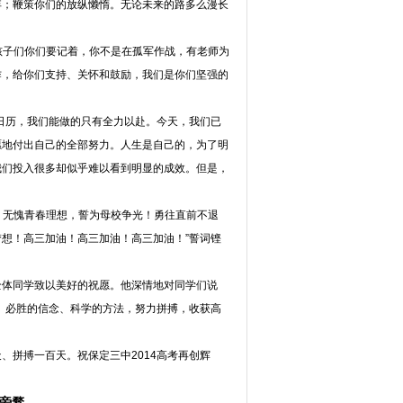
弃；鞭策你们的放纵懒惰。无论未来的路多么漫长
孩子们你们要记着，你不是在孤军作战，有老师为
作，给你们支持、关怀和鼓励，我们是你们坚强的
日历，我们能做的只有全力以赴。今天，我们已
愿地付出自己的全部努力。人生是自己的，为了明
我们投入很多却似乎难以看到明显的成效。但是，
，无愧青春理想，誓为母校争光！勇往直前不退
想！高三加油！高三加油！高三加油！”誓词铿
全体同学致以美好的祝愿。他深情地对同学们说
、必胜的信念、科学的方法，努力拼搏，收获高
、拼搏一百天。祝保定三中2014高考再创辉
旁骛