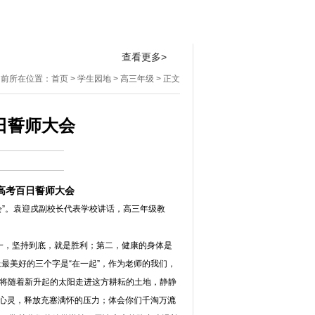
桃李芬芳
招生专栏
实验学校
查看更多>
当前所在位置：
首页
>
学生园地
>
高三年级
> 正文
日誓师大会
年高考百日誓师大会
会”。袁迎戌副校长代表学校讲话，高三年级教
一，坚持到底，就是胜利；第二，健康的身体是
最美好的三个字是“在一起”，作为老师的我们，
们将随着新升起的太阳走进这方耕耘的土地，静静
的心灵，释放充塞满怀的压力；体会你们千淘万漉