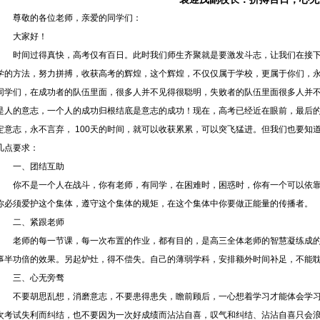
尊敬的各位老师，亲爱的同学们：
大家好！
时间过得真快，高考仅有百日。此时我们师生齐聚就是要激发斗志，让我们在接
学的方法，努力拼搏，收获高考的辉煌，这个辉煌，不仅仅属于学校，更属于你们，永远
同学们，在成功者的队伍里面，很多人并不见得很聪明，失败者的队伍里面很多人并
是人的意志，一个人的成功归根结底是意志的成功！现在，高考已经近在眼前，最后
定意志，永不言弃， 100天的时间，就可以收获累累，可以突飞猛进。但我们也要知道
几点要求：
一、团结互助
你不是一个人在战斗，你有老师，有同学，在困难时，困惑时，你有一个可以依
你必须爱护这个集体，遵守这个集体的规矩，在这个集体中你要做正能量的传播者。
二、紧跟老师
老师的每一节课，每一次布置的作业，都有目的，是高三全体老师的智慧凝练成
事半功倍的效果。另起炉灶，得不偿失。自己的薄弱学科，安排额外时间补足，不能
三、心无旁骛
不要胡思乱想，消磨意志，不要患得患失，瞻前顾后，一心想着学习才能体会学
次考试失利而纠结，也不要因为一次好成绩而沾沾自喜，叹气和纠结、沾沾自喜只会