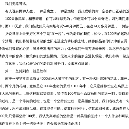
我们无路可逃。
有人说有两种人生，一种是腐烂，一种是燃烧，我想聪明的你一定会作出正确的
100天像流星，稍纵即逝，你可以碌碌无为，但也完全可以创造奇迹，因为我们拥有10
钟，而100天后，我们应战的只有四场考试540分钟而已，在这14万多分钟里，一切
据说世界上最美好的三个字是“在一起”，作为老师的我们，如今，在100天的起
一个清晨，我们将随着新升起的太阳走进这方耕耘的土地，静静的品读你们“冲破云霄
聆听你们孤寂的心灵，释放充塞满怀的压力；体会你们千淘万漉虽辛苦，吹尽狂杀始
情岁月中的舍弃；鞭策你们的放纵懒惰。无论未来的路多么漫长艰险，我们都将一起
在这里，我也代表我们的老师对同学们，提出三点建议：
第一、坚持到底，就是胜利．
南美州安第斯高原海拔4000多米人迹罕至的地方，有一种名叫普雅的花儿，花
到，两个月的花期，竟然是它100年生命的最后！100年中，它只是静静伫立在高原
取大地的养料……就这样默默等待着，等待着100年后生命绽放时的惊天一刻，等待
的过程，是一个等待的过程，也是一个坚持的过程，是美丽的坚持。我们老祖先有一句
则必难，思不成则难以成。信其能是可能，信其行则可行，信其成则可成，成败自在人
100天,只需再坚持100天。我认为高考前的坚持是一种美丽的坚持！一个人什么都
现你青春正胜！把一把脉搏吧！你会感觉你激情正浓！