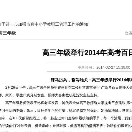
教研之窗
德育天地
国际教育
学生园地
党团建设
关于进一步加强市直中小学教职工管理工作的通知
补课整治省级督查的通知
高三年级
您
季军，独占"省一"人数三分之一强
关于进一步加强市直中小学教职工管理工作的通知
高三年级举行2014年高考百
补课整治省级督查的通知
更新时间：
2014-02-27 15:38:00
季军，独占"省一"人数三分之一强
秣马厉兵，誓闯雄关：高三年级举行2014
2月26日下午，高三年级全体师生在体育馆二楼礼堂隆重举行了“高考百日誓师大
师、家长、学生代表分别发言。誓师大会由教研处沈忱主任主持。
高三年级教师代表王艳辉老师发言，她代表全体高三教师给大家提出三点建议:第
学习生活的本钱；第三，目标是学习的灯塔，稳定是成功的保证。她动情地说：世界上
如今，在100天的起跑线上，将一起走过你们生命中最缤纷的季节，每一个清晨，我
的品读你们“冲破云霄，勇登巅峰；乘风破浪，傲雪寒梅”的坚韧不拔；聆听你们孤寂