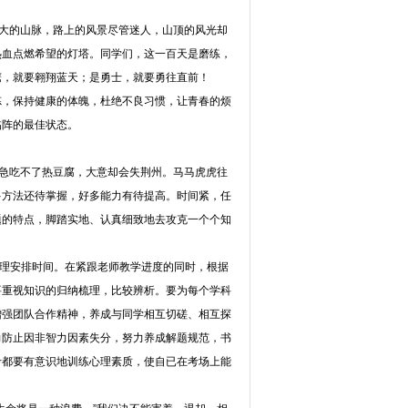
高大的山脉，路上的风景尽管迷人，山顶的风光却
热血点燃希望的灯塔。同学们，这一百天是磨练，
鹰，就要翱翔蓝天；是勇士，就要勇往直前！
炼，保持健康的体魄，杜绝不良习惯，让青春的烦
临阵的最佳状态。
心急吃不了热豆腐，大意却会失荆州。马马虎虎往
多方法还待掌握，好多能力有待提高。时间紧，任
题的特点，脚踏实地、认真细致地去攻克一个个知
合理安排时间。在紧跟老师教学进度的同时，根据
要重视知识的归纳梳理，比较辨析。要为每个学科
增强团队合作精神，养成与同学相互切磋、相互探
力防止因非智力因素失分，努力养成解题规范，书
考都要有意识地训练心理素质，使自已在考场上能