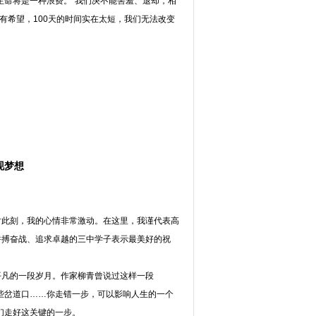
生命将是一种浪费。”我们决不能害羞、退却，相
有希望，100天的时间实在太短，我们无法改变
现梦想
时此刻，我的心情非常激动。在这里，我谨代表高
拼搏奋战、追求卓越的三中学子表示最美好的祝
平凡的一段岁月。作家柳青曾说过这样一段
些岔道口……你走错一步，可以影响人生的一个
们走好这关键的一步。