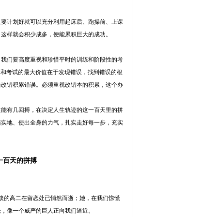
只要计划好就可以充分利用起床后、跑操前、上课
，这样就会积少成多，便能累积巨大的成功。
。我们要高度重视和珍惜平时的训练和阶段性的考
习和考试的最大价值在于发现错误，找到错误的根
错改错积累错误。必须重视改错本的积累，这个办
生能有几回搏，在决定人生轨迹的这一百天里的拼
踏实地、使出全身的力气，扎实走好每一步，充实
一百天的拼搏
平淡的高二在留恋处已悄然而逝；她，在我们惊慌
掩，像一个威严的巨人正向我们逼近。